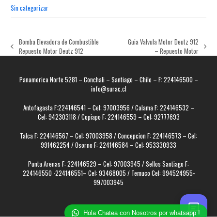
Sin categorizar
Bomba Elevadora de Combustible
Guia Valvula Motor Deutz 912
previous
next
Repuesto Motor Deutz 912
– Repuesto Motor
post:
post:
Panamerica Norte 5281 – Conchali – Santiago – Chile – F: 224146500 –
info@surac.cl
Antofagasta F:224146541 – Cel: 97003956 / Calama F: 224146532 –
Cel: 942303118 / Copiapo F: 224146559 – Cel: 92777693
Talca F: 224146567 – Cel: 97003958 / Concepcion F: 224146573 – Cel:
991462254 / Osorno F: 224146584 – Cel: 953330933
Punta Arenas F: 224146529 – Cel: 97003945 / Sellos Santiago F:
224146550 -224146551– Cel: 93468005 / Temuco Cel: 994524955-
997003945
Hola Chatea con Nosotros por whatsapp !