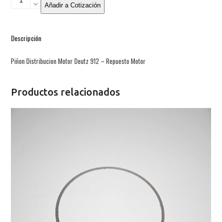
Distribucion
Añadir a Cotización
Motor
Deutz
912
Descripción
-
Repuesto
Motor
Piñon Distribucion Motor Deutz 912 – Repuesto Motor
cantidad
Productos relacionados