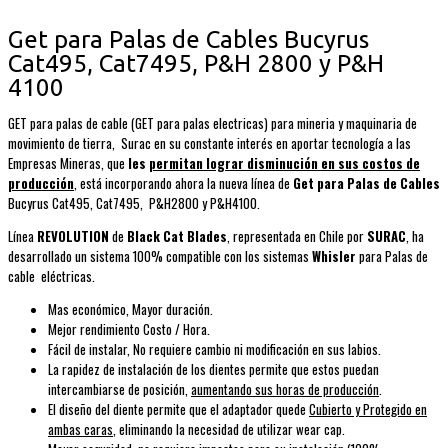
Get para Palas de Cables Bucyrus
Cat495, Cat7495, P&H 2800 y P&H
4100
GET para palas de cable (GET para palas electricas) para mineria y maquinaria de
movimiento de tierra, Surac en su constante interés en aportar tecnología a las
Empresas Mineras, que
les
permitan lograr disminución en sus costos de
producción
, está incorporando ahora la nueva línea de
Get para Palas de Cables
Bucyrus Cat495, Cat7495, P&H2800 y P&H4100.
Línea
REVOLUTION
de
Black Cat Blades
, representada en Chile por
SURAC
, ha
desarrollado un sistema 100% compatible con los sistemas
Whisler
para Palas de
cable eléctricas.
Mas económico, Mayor duración.
Mejor rendimiento Costo / Hora.
Fácil de instalar, No requiere cambio ni modificación en sus labios.
La rapidez de instalación de los dientes permite que estos puedan
intercambiarse de posición,
aumentando sus horas de producción
.
El diseño del diente permite que el adaptador quede
Cubierto y Protegido en
ambas caras
, eliminando la necesidad de utilizar wear cap.