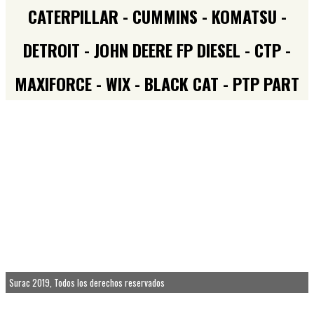
CATERPILLAR - CUMMINS - KOMATSU -
DETROIT - JOHN DEERE FP DIESEL - CTP -
MAXIFORCE - WIX - BLACK CAT - PTP PART
Panamerica Norte 5281 – Conchali – Santiago – Chile – F: 224146500 –
info@surac.cl
Antofagasta F:224146541 – Cel: 97003956 / Calama F: 224146532 – Cel:
942303118 / Copiapo F: 224146559 – Cel: 92777693
Talca F: 224146567 – Cel: 97003958 / Concepcion F: 224146573 – Cel: 991462254
/ Osorno F: 224146584 – Cel: 953330933
Punta Arenas F: 224146529 – Cel: 97003945 / Sellos Santiago F: 224146550
-224146551– Cel: 93468005 / Temuco Cel: 994524955-997003945
Surac 2019, Todos los derechos reservados