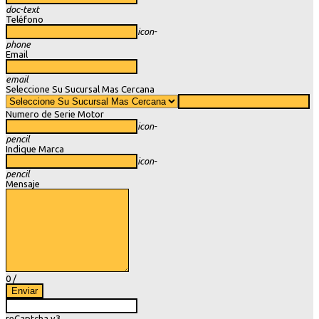
doc-text
Teléfono
icon-
phone
Email
email
Seleccione Su Sucursal Mas Cercana
Numero de Serie Motor
icon-
pencil
Indique Marca
icon-
pencil
Mensaje
0
/
Enviar
reCaptcha v3