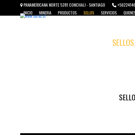
Skip
PANAMERICANA NORTE 5281 CONCHALI - SANTIAGO
+5622414
to
INICIO
MINERIA
PRODUCTOS
SELLOS
SERVICIOS
QUIENE
content
SELLOS
SELLO