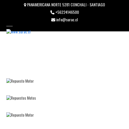
Skip
PANAMERICANA NORTE 5281 CONCHALI - SANTIAGO
to
+56224146500
content
info@surac.cl
Open
Close
mobile
mobile
menu
menu