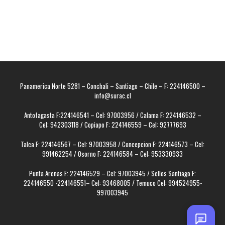
Panamerica Norte 5281 – Conchali – Santiago – Chile – F: 224146500 –
info@surac.cl
Antofagasta F:224146541 – Cel: 97003956 / Calama F: 224146532 –
Cel: 942303118 / Copiapo F: 224146559 – Cel: 92777693
Talca F: 224146567 – Cel: 97003958 / Concepcion F: 224146573 – Cel:
991462254 / Osorno F: 224146584 – Cel: 953330933
Punta Arenas F: 224146529 – Cel: 97003945 / Sellos Santiago F:
224146550 -224146551– Cel: 93468005 / Temuco Cel: 994524955-
997003945