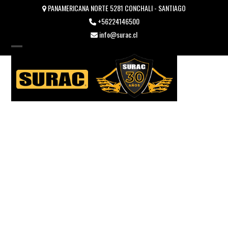
Skip
PANAMERICANA NORTE 5281 CONCHALI - SANTIAGO
to
+56224146500
content
info@surac.cl
Open
Close
mobile
mobile
menu
menu