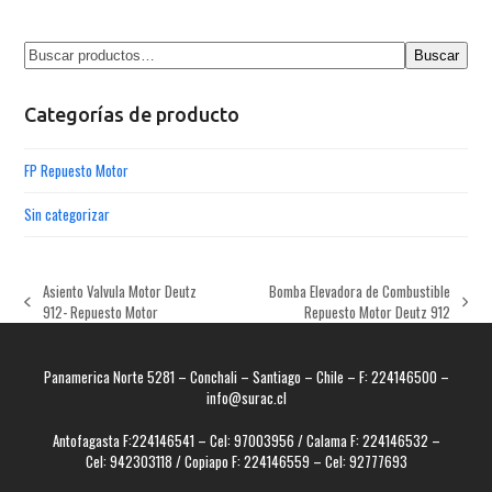
Buscar
Categorías de producto
FP Repuesto Motor
Sin categorizar
Asiento Valvula Motor Deutz
Bomba Elevadora de Combustible
previous
next
912- Repuesto Motor
Repuesto Motor Deutz 912
post:
post:
Panamerica Norte 5281 – Conchali – Santiago – Chile – F: 224146500 –
info@surac.cl
Antofagasta F:224146541 – Cel: 97003956 / Calama F: 224146532 –
Cel: 942303118 / Copiapo F: 224146559 – Cel: 92777693