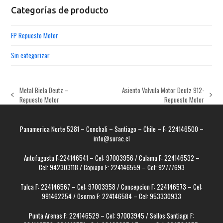
Categorías de producto
FP Repuesto Motor
Sin categorizar
Metal Biela Deutz –
Asiento Valvula Motor Deutz 912-
previous
next
Repuesto Motor
Repuesto Motor
post:
post:
Panamerica Norte 5281 – Conchali – Santiago – Chile – F: 224146500 –
info@surac.cl
Antofagasta F:224146541 – Cel: 97003956 / Calama F: 224146532 –
Cel: 942303118 / Copiapo F: 224146559 – Cel: 92777693
Talca F: 224146567 – Cel: 97003958 / Concepcion F: 224146573 – Cel:
991462254 / Osorno F: 224146584 – Cel: 953330933
Punta Arenas F: 224146529 – Cel: 97003945 / Sellos Santiago F: