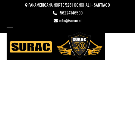
Skip
PANAMERICANA NORTE 5281 CONCHALI - SANTIAGO
to
+56224146500
content
info@surac.cl
Open
Close
mobile
mobile
menu
menu