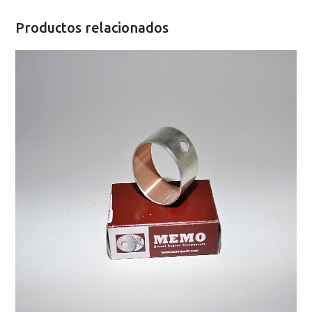
-
Repuesto
Productos relacionados
Motor
cantidad