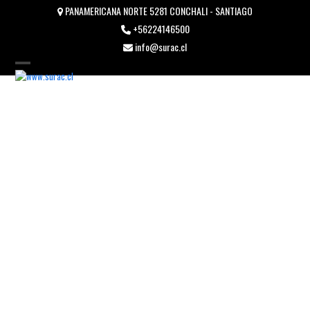
Skip
PANAMERICANA NORTE 5281 CONCHALI - SANTIAGO
to
+56224146500
content
info@surac.cl
Open
Close
mobile
mobile
menu
menu